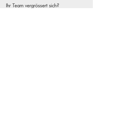
Ihr Team vergrössert sich?
Fordern Sie noch heute Ihre Offerte an.
Mit einer Lizenz können Sie in b’Files®
anderthalb mal soviel Mitarbeiter
verwalten.
Zusatzlizenz bestellen
Gender Disclaimer
Impressum
Datenschutz