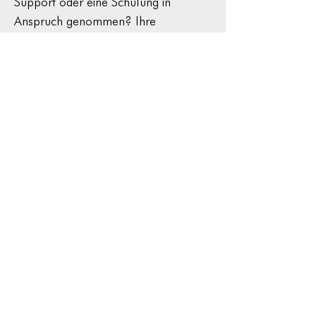
Support oder eine Schulung in
Anspruch genommen? Ihre
Rückmeldung – ob nun positiv oder
kritisch – hilft uns, unsere Stärken zu
erkennen und motiviert uns, uns
kontinuierlich zu verbessern. Danke,
dass Sie sich die Zeit nehmen!
Feedback geben
Gender Disclaimer
Impressum