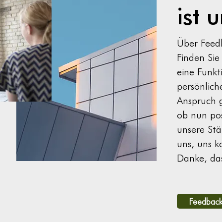
ist 
Ausserordentliche
Lohnzahlungen
Über Feed
Finden Sie 
eine Funkt
persönlich
Anspruch 
ob nun posi
unsere Stä
uns, uns k
Danke, das
Feedback