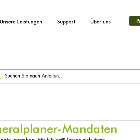
P
Unsere Leistungen
Support
Über uns
neralplaner-Mandaten
ate vergeben. Mit b'Files® lassen sich diese 