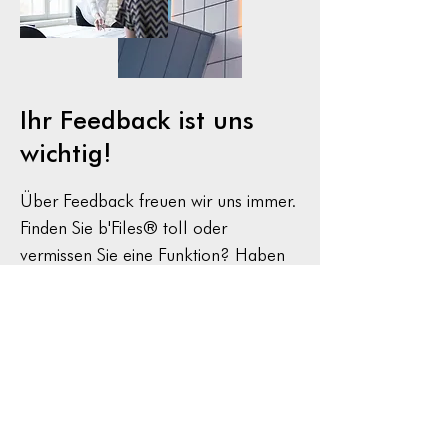
Lohnzahlungen
Ihr Feedback ist uns
wichtig!
Über Feedback freuen wir uns immer.
Finden Sie b'Files® toll oder
vermissen Sie eine Funktion? Haben
Sie kürzlich unseren persönlichen
Support oder eine Schulung in
Anspruch genommen? Ihre
Rückmeldung – ob nun positiv oder
kritisch – hilft uns, unsere Stärken zu
erkennen und motiviert uns, uns
kontinuierlich zu verbessern. Danke,