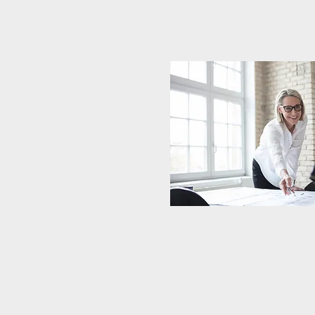
FileMaker V
Projekt- und Mitarbeiter-
Spesen erfassen