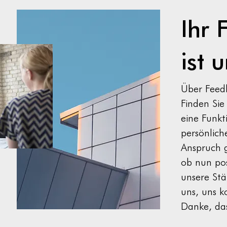
Ihr 
ersionen
ist 
Ausserordentliche
Lohnzahlungen
Über Feed
Finden Sie 
eine Funkt
persönlich
Anspruch 
ob nun posi
unsere Stä
uns, uns k
Danke, das