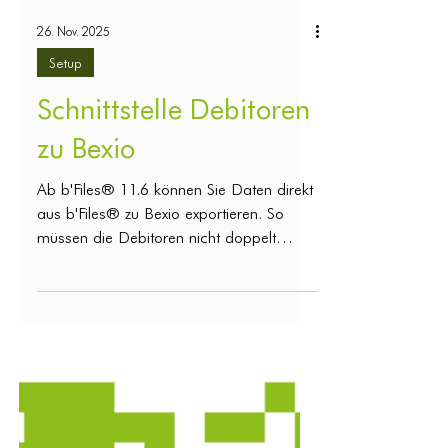
26. Nov. 2025
Setup
Schnittstelle Debitoren
zu Bexio
Ab b'Files® 11.6 können Sie Daten direkt
aus b'Files® zu Bexio exportieren. So
müssen die Debitoren nicht doppelt
erfasst werden. 1. Einstellungen im Setup
Aktivieren Sie die Bexio-Schnittstelle und
ergänzen Sie die benötigten
Informationen. Die Vorgaben werden bei
allen neu erstellten Rechnungen