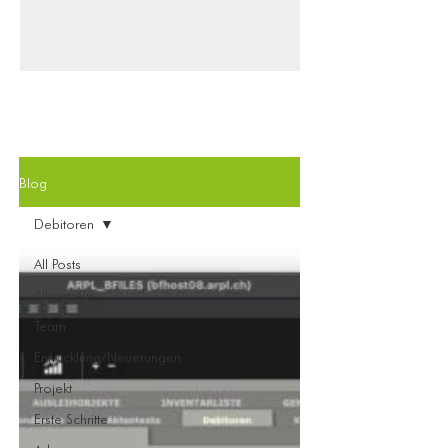
Performance von b’Files®
beeinträchtigen können. Bitte prüfen Sie
die folgenden Punkte: 1.
Internetverbindung Eine stabile
Internetverbindung ist die wichtigste
Grundlage für die Nutzung von b’Files®
im Hosting. Bitte testen Sie die
Blog
Verbindung an mehreren Arbeitsplätzen
(LAN und WLAN) mit einem Speedtest
Debitoren
(zum Beispiel...
All Posts
Allgemein
Team
Entwicklung/Neuerungen
Projekt
Erste Schritte