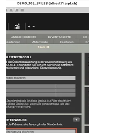
zur Verfügung. 1. Kontaktdaten I n
b’Files® erfasste Adressen können ohne
zusätzlichen Aufwand in den mobilen
Anwendungen von Realview genutzt
werden. b'Files® unterstützt zudem den
Adressexport zu den Programmen 3CX,
Mailchimp oder Messerli . Mit unserer