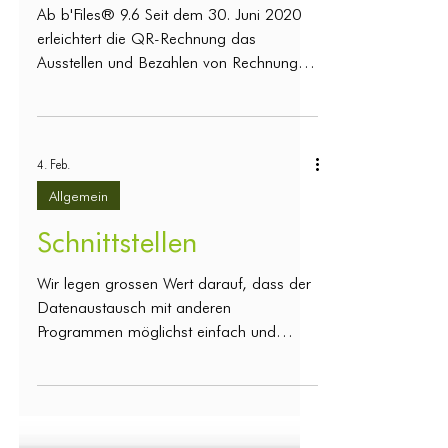
QR-Rechnung
Ab b'Files® 9.6 Seit dem 30. Juni 2020
erleichtert die QR-Rechnung das
Ausstellen und Bezahlen von Rechnungen.
Sie ist digital lesbar und ersetzt alle
heutigen Einzahlungsscheine in der
Schweiz. Weitere Infos finden Sie im KMU
Portal des Staatssekretariat für Wirtschaft
4. Feb.
SECO. b'Files® kann aus den
Allgemein
Rechnungs-Informationen direkt den QR-
Code generieren, so dass Sie die neuen
Schnittstellen
Einzahlungsscheine zusammen mit dem
Rechnungsformular selber drucken
Wir legen grossen Wert darauf, dass der
können. Voraussetzungen, um die
Datenaustausch mit anderen
Programmen möglichst einfach und
effizient erfolgt. In b’Files® stehen dafür
sowohl automatisierte als auch manuell
gesteuerte Synchronisationsmöglichkeiten