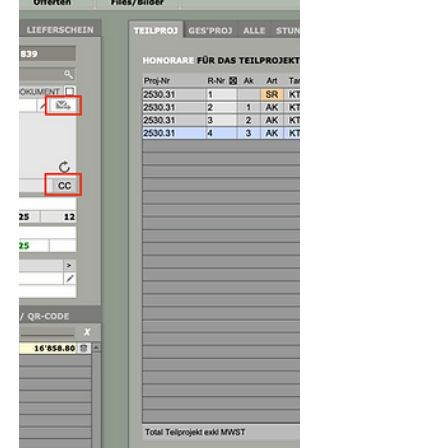
zentrale Änderung: Ab diesem Datum
dürfen im Swiss QR-Code nur noch
strukturierte Adressen (Adresstyp „S“)
verwendet werden. QR-Rechnungen mit
unstrukturierten Adressen (Adresstyp „K“)
gelten ab dann als nicht mehr konform.
Solche Rechnungen können von