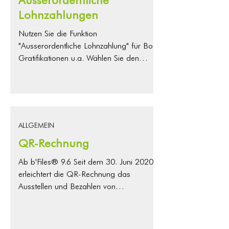
Windows 10, 64 bit: FileMaker Pro 22
Lohnzahlungen
Weitere Informationen zu d
Nutzen Sie die Funktion
"Ausserordentliche Lohnzahlung" für Boni,
Gratifikationen u.a. Wählen Sie den
Monat aus und setzen Sie den Brutto-
Betrag ein. Laden Sie über den
Aktualisierungs-Button die
Standardabzüge in die Tabelle und
beachten Sie, dass das Feld BVG leer
ALLGEMEIN
bleibt, da Sonderzahlungen oft nicht unter
QR-Rechnung
die BVG-Pflicht fallen. Mit dem Button
EINSETZEN oben rechts erstellt b'Files®
Ab b'Files® 9.6 Seit dem 30. Juni 2020
einen neuen Eintrag in der Lohnliste.
erleichtert die QR-Rechnung das
Ausstellen und Bezahlen von
Rechnungen. Sie ist digital lesbar und
ersetzt alle heutigen Einzahlungsscheine in
der Schweiz. Weitere Infos finden Sie im