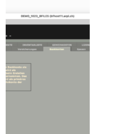
Rechnungen direkt
erstellen
b’Files® vereinfacht und automatisiert
das Erstellen von Rechnungen in
verschiedener Weise. In PROJEKTE lässt
sich ganz einfach aus dem...