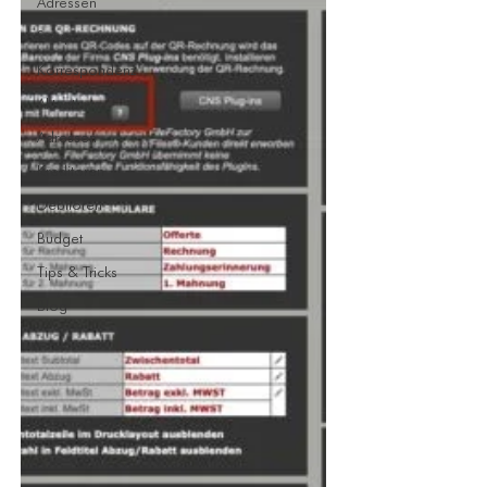
Adressen
Setup
Korrespondenz
Aktentexte
Adressen
Kreditoren
Debitoren
Budget
Tips & Tricks
Blog